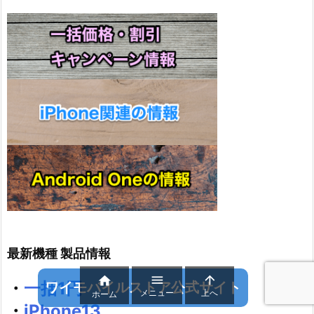
最新機種 製品情報



・
一括1円
ワイモバイルストア公式サイト
メニュー
上へ
ホーム
・
iPhone13