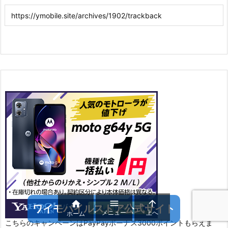



ワイモバイルストア公式サイト
メニュー
上へ
ホーム
こちらのキャンペーンはPayPayボーナス3000ポイントもらえま