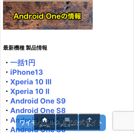
最新機種 製品情報
・
一括1円
・
iPhone13
・
Xperia 10 Ⅲ
・
Xperia 10 Ⅱ
・
Android One S9
・
Android One S8
・
Android One S7



ワイモバイルストア公式サイト
メニュー
上へ
ホーム
・
Android One S6