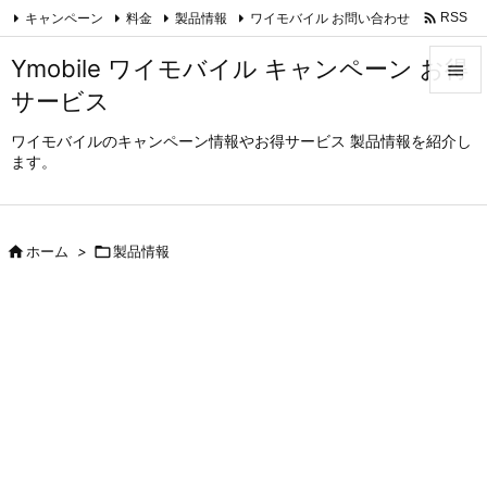

キャンペーン
料金
製品情報
ワイモバイル お問い合わせ
RSS
Feedly
Ymobile ワイモバイル キャンペーン お得

サービス

メニュ
ワイモバイルのキャンペーン情報やお得サービス 製品情報を紹介し
ます。

サイド

前へ

ホーム
>

製品情報

次へ

検索